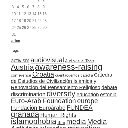
1
2
3
4
5
6
7
8
9
10
11
12
13
14
15
16
17
18
19
20
21
22
23
24
25
26
27
28
29
30
31
« Jun
Tags
audiovisual
activism
Audiovisual Tools
awareness-raising
Austria
Croatia
Cátedra
conference
cuentacuentos
cátedra
de Estudios de Civilización Islámica y
Renovación del Pensamiento Religioso
debate
diversity
discrimination
education
estonia
Euro-Arab Foundation
europe
FUNDEA
Fundación Euroárabe
granada
Human Rights
islamophobia
media
Media
libro