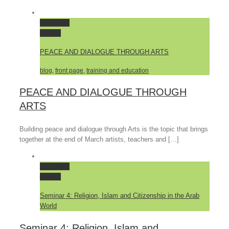
Permalink
Gallery
PEACE AND DIALOGUE THROUGH ARTS
blog
,
front page
,
training and education
PEACE AND DIALOGUE THROUGH
ARTS
Building peace and dialogue through Arts is the topic that brings
together at the end of March artists, teachers and […]
Permalink
Gallery
Seminar 4: Religion, Islam and Citizenship in the Arab
World
Seminar 4: Religion, Islam and