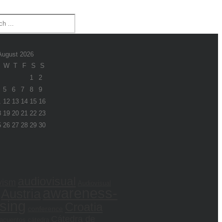
August 2026
W
T
F
S
S
1
2
5
6
7
8
9
1
12
13
14
15
16
8
19
20
21
22
23
5
26
27
28
29
30
audiovisual
vism
Audiovisual
awareness-
Austria
ising
Croatia
conference
Cátedra de
acuentos
cátedra