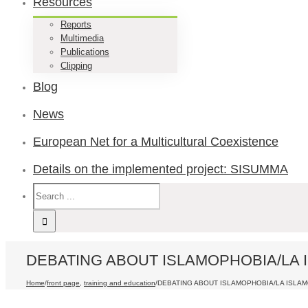
Resources
Reports
Multimedia
Publications
Clipping
Blog
News
European Net for a Multicultural Coexistence
Details on the implemented project: SISUMMA
DEBATING ABOUT ISLAMOPHOBIA/LA 
Home
/
front page
,
training and education
/
DEBATING ABOUT ISLAMOPHOBIA/LA ISLAM