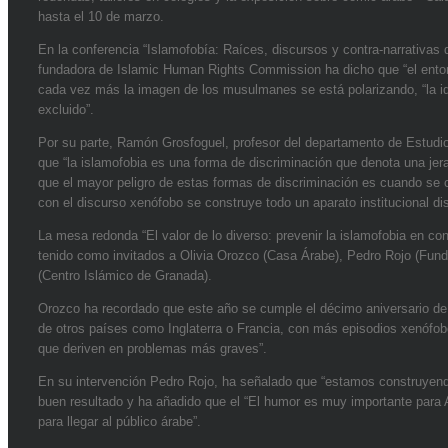
hasta el 10 de marzo.
En la conferencia “Islamofobía: Raíces, discursos y contra-narrativas d
fundadora de Islamic Human Rights Commission ha dicho que “el ento
cada vez más la imagen de los musulmanes se está polarizando, “la 
excluido”.
Por su parte, Ramón Grosfoguel, profesor del departamento de Estudio
que “la islamofobia es una forma de discriminación que denota una jera
que el mayor peligro de estas formas de discriminación es cuando se co
con el discurso xenófobo se construye todo un aparato institucional dis
La mesa redonda “El valor de lo diverso: prevenir la islamofobia en c
tenido como invitados a Olivia Orozco (Casa Árabe), Pedro Rojo (Fund
(Centro Islámico de Granada).
Orozco ha recordado que este año se cumple el décimo aniversario d
de otros países como Inglaterra o Francia, con más episodios xenófo
que deriven en problemas más graves”.
En su intervención Pedro Rojo, ha señalado que “estamos construyend
buen resultado y ha añadido que el “El humor es muy importante para A
para llegar al público árabe”.