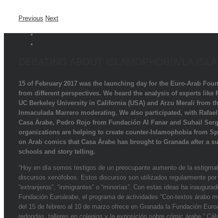
Previous
Next
DEBATING ABOUT ISLAMOPHOBIA/LA ISL
15 of February 2017 was the launching day for the Euro-Arab Foun
from different perspectives. We heard the analysis of experts lik
UC Berkeley University in California (USA) and Arzu Merali from
Inmaculada Marrero moderating. We also participated, with Rafael
Casa Árabe, Pedro Rojo from Fundación Al Fanar and Suhail Serg
organizations are helping to create counter-Islamophobia from Spa
on Arab comics that Casa Árabe has brought to Granada after a su
schools and story telling.
“Hoy en día somos testigos de un preocupante aumento de la estigmati
discursos xenófobos. Estos discursos son utilizados regularmente por 
“extranjeros”, “inmigrantes” o “minorías”. Con estas ideas ha inaugura
Fundación Euroárabe, el programa de actividades “Con-textos árabo mu
del 15 de febrero al 10 de marzo ofrece en Granada la Fundación Eur
redondas, talleres en colegios y la exposición sobre cómic árabe ” Cá