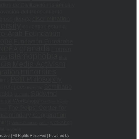
dios de Civilización Islámica y
ovación del Pensamiento
discrimination
gioso
debate
versity
education
estonia
ro-Arab Foundation
rope
Fundación Euroárabe
granada
NDEA
Human
islamophobia
hts
libro
dia
Media Activism
minorities
ration
Petit Philosophy
lims
Seminario
refugees
sm
seminar
Südwind
vakia
students
hnical Workshops
The Open Society
The Peipsi Center for
tion
nsboundary Cooperation
ning
workshop
Video Creation
vídeo
fobia
youth
yect | All Rights Reserved | Powered by