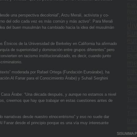
Estu
Ren
esde una perspectiva decolonial”, Arzu Merali, activista y co-
Reli
rno del odio cada vez es más común y más activo”. Para Merali
di
idea del buen musulmán ha cambiado hacia la idea del musulmán
Eu
eu
s Étnicos de la Universidad de Berkeley en California ha afirmado
FU
rquía de superioridad y dominación entre grupos diferentes” pero
Rig
nvierten en racismo institucionalizado, es decir, cuando junto
me
criminatorio.
mig
ontexto” moderada por Rafael Ortega (Fundación Euroárabe), ha
Mus
ación Al Fanar para el Conocimiento Árabe) y Suhail Serghini
raci
Slo
e Casa Árabe: “Una década después, y aunque no estamos a nivel
Tec
bos, creemos que hay que trabajar en estas cuestiones antes de
Founda
Tra
o narrativas desde nuestro etnocentrismo” y eso no suele dar
trai
l Fanar desde el principio porque es una vía muy interesante
xeno
SISUMMA Pro