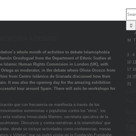
AMOFOBIA A DEBATE
M
T
dation´s whole month of activities to debate Islamophobia
3
4
e Ramón Grosfoguel from the Department of Ethnic Sudies at
10
1
 the Islamic Human Rights Commision in London (UK), with
17
1
 Ortega as moderator, in the debate where Olivia Orozco from
hini from Centro Islámico de Granada discussed how their
24
2
in. It was also the opening day for the amazing exhibition
31
ccessful tour around Spain. There will aslo be workshops for
« Jun
Tags
zación que con frecuencia se manifiesta a través de los
acti
movimientos extremistas o populistas contra los “otros”, los
do esta mañana Inmaculada Marrero, secretaria ejecutiva de la
Tools
sulmanes. Discursos y contra-narrativas a la islamofobia” que
ra
oárabe, donde se incluye actividades como conferencias, mesas
cuent
lamos y Viñetas” que se podrá visitar en la Fundación Euroárabe